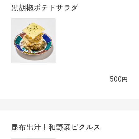
黒胡椒ポテトサラダ
500
円
昆布出汁！和野菜ピクルス