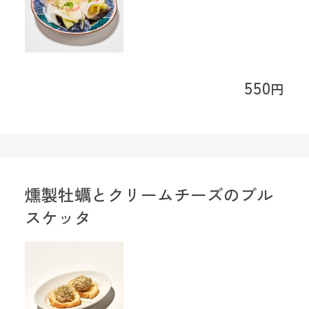
550
円
燻製牡蠣とクリームチーズのブル
スケッタ