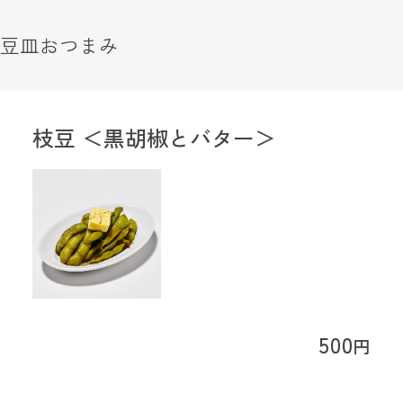
豆皿おつまみ
枝豆 ＜黒胡椒とバター＞
500
円