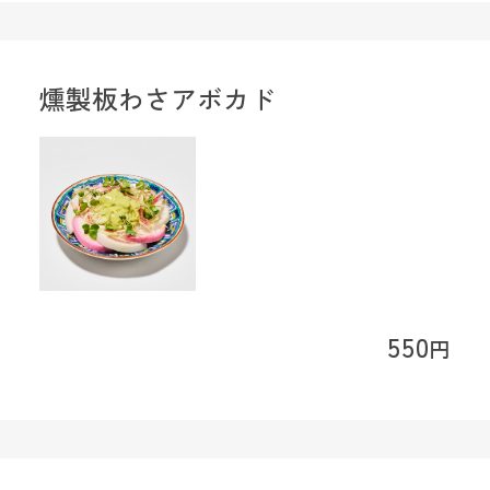
燻製板わさアボカド
550
円