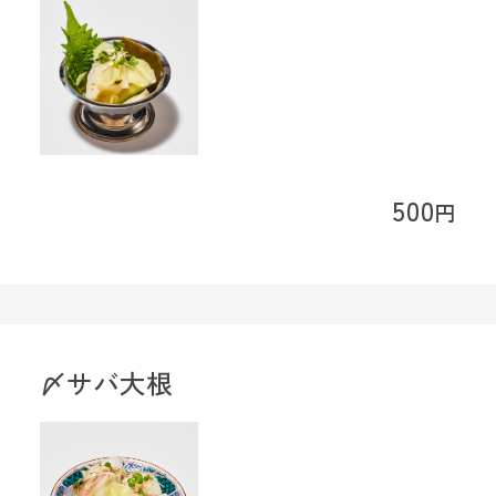
500
円
〆サバ大根