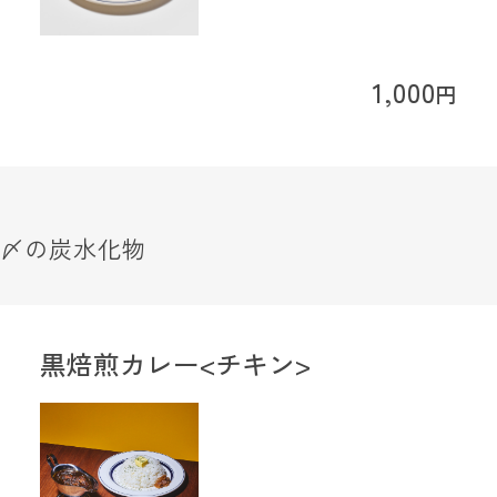
1,000
円
〆の炭水化物
黒焙煎カレー<チキン>