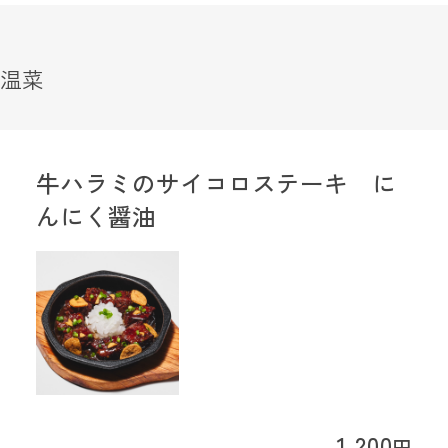
温菜
牛ハラミのサイコロステーキ に
んにく醤油
1,200
円