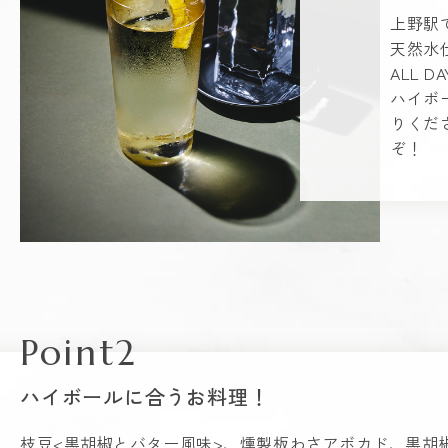
上野駅
天然水
ALL
ハイボ
りくだ
ぞ！
Point2
ハイボールに合うお料理！
枝豆<黒胡椒とバター風味>、燻製板わさアボカド、黒胡