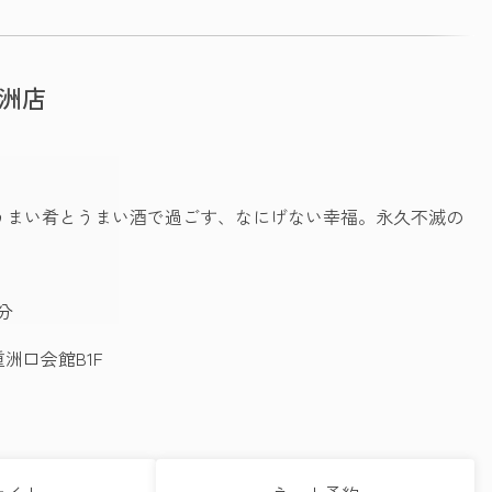
重洲店
うまい肴とうまい酒で過ごす、なにげない幸福。永久不滅の
分
重洲口会館B1F