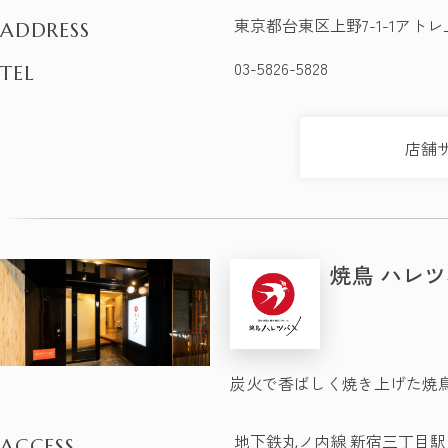
東京都台東区上野7-1-1アトレ上
ADDRESS
03-5826-5828
TEL
店舗
焼鳥 ハレ
炭火で香ばしく焼き上げた焼
地下鉄丸ノ内線 新宿三丁目駅 徒
ACCESS