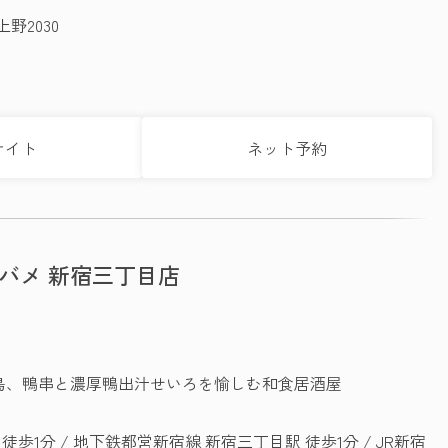
野2030
サイト
ネット予約
ツバメ 新宿三丁目店
鳥、鴨串と濃厚鴨出汁せいろを愉しむ和食居酒屋
歩1分 / 地下鉄都営新宿線 新宿三丁目駅 徒歩1分 / JR新宿