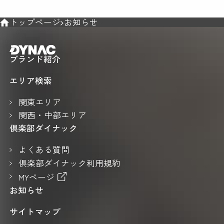
トップページ
お知らせ
ブランド紹介
エリア検索
関東エリア
関西・中部エリア
倶楽部ダイナック
よくある質問
倶楽部ダイナック利用規約
MYページ
お知らせ
サイトマップ