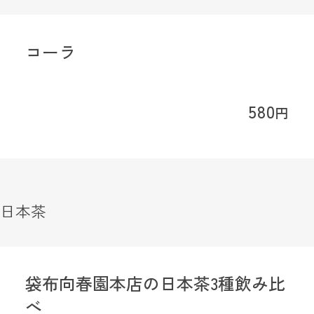
コーラ
580
円
日本茶
袋布向春園本店の日本茶3種飲み比
べ