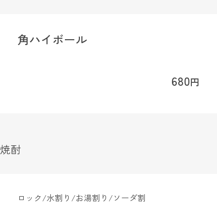
角ハイボール
680
円
焼酎
ロック/水割り/お湯割り/ソーダ割