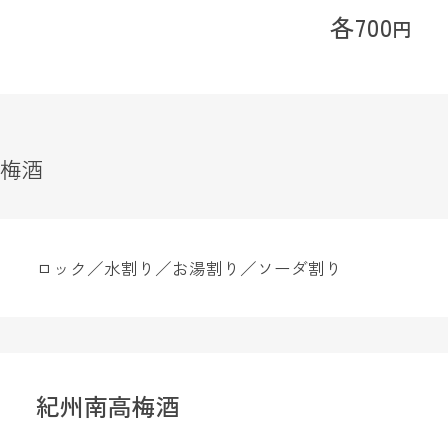
各700
円
梅酒
ロック／水割り／お湯割り／ソーダ割り
紀州南高梅酒