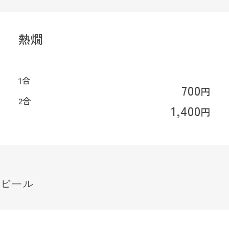
熱燗
1合
700
円
2合
1,400
円
ビール