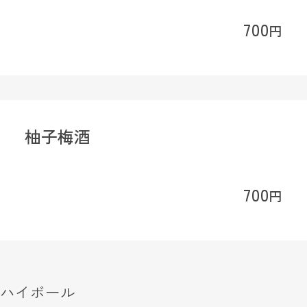
700
円
柚子梅酒
700
円
ハイボール