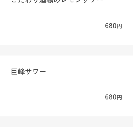
680
円
巨峰サワー
680
円