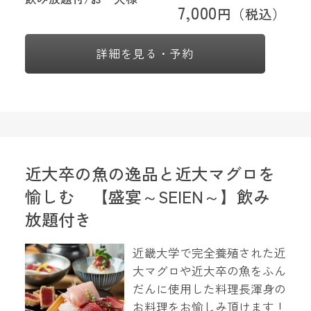
7,000
円（税込）
詳細を見る・予約
近大卒の魚の逸品と近大マグロを
愉しむ 【盛宴～SEIEN～】飲み
放題付き
近畿大学で完全養殖された近
大マグロや近大卒の魚をふん
だんに使用した料理長渾身の
お料理をお愉しみ頂けます！