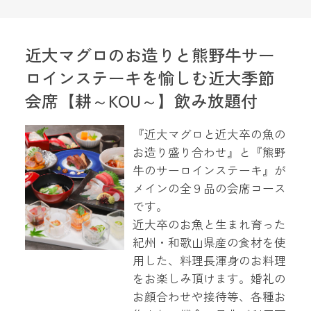
近大マグロのお造りと熊野牛サー
ロインステーキを愉しむ近大季節
会席【耕～KOU～】飲み放題付
『近大マグロと近大卒の魚の
お造り盛り合わせ』と『熊野
牛のサーロインステーキ』が
メインの全９品の会席コース
です。
近大卒のお魚と生まれ育った
紀州・和歌山県産の食材を使
用した、料理長渾身のお料理
をお楽しみ頂けます。婚礼の
お顔合わせや接待等、各種お