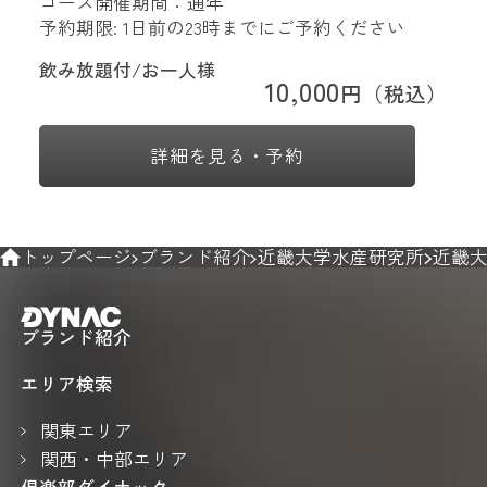
コース開催期間：通年
予約期限: 1日前の23時までにご予約ください
飲み放題付/お一人様
10,000
円（税込）
詳細を見る・予約
トップページ
ブランド紹介
近畿大学水産研究所
近畿大
ブランド紹介
エリア検索
関東エリア
関西・中部エリア