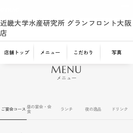
近畿大学水産研究所 グランフロント大阪
店
店舗トップ
メニュー
こだわり
写真
MENU
メニュー
昼の宴会・会
ご宴会コース
ランチ
夜の逸品
ドリンク
食