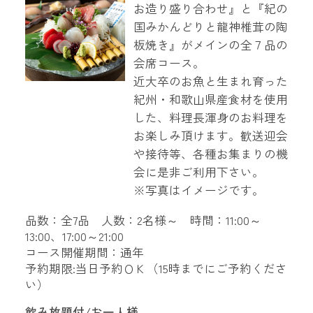
お造り盛り合わせ』と『紀の
国みかんどりと龍神椎茸の陶
板焼き』がメインの全７品の
会席コース。
近大卒のお魚と生まれ育った
紀州・和歌山県産食材を使用
した、料理長渾身のお料理を
お楽しみ頂けます。歓送迎会
や接待等、各種お集まりの機
会に是非ご利用下さい。
※写真はイメージです。
品数：全7品 人数：2名様～ 時間：11:00～
13:00、17:00～21:00
コース開催期間：通年
予約期限:当日予約ＯＫ（15時までにご予約くださ
い）
飲み放題付/お一人様