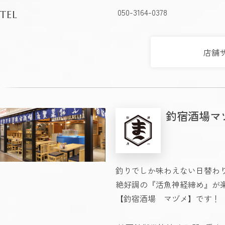
050-3164-0378
TEL
店舗
釣宿酒場マ
釣りでしか味わえない日替わ
絶好調の『活魚神経締め』が
【釣宿酒場 マヅメ】です！