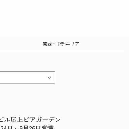
空席で探す
ブランドで探す
エリアで
関西・中部エリア
ビル屋上ビアガーデン
月24日～9月26日営業