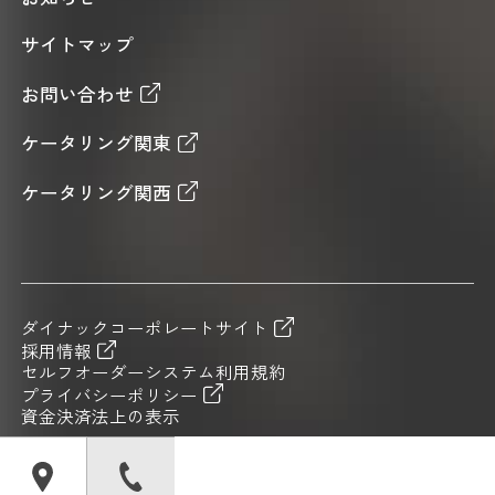
サイトマップ
お問い合わせ
ケータリング関東
ケータリング関西
ダイナックコーポレートサイト
採用情報
セルフオーダーシステム利用規約
プライバシーポリシー
資金決済法上の表示
COPYRIGHT © DYNAC CORPORATION. ALL RIGHTS RESERVED.