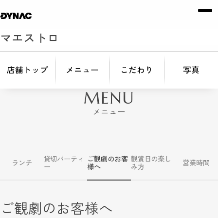
マエストロ
店舗トップ
メニュー
こだわり
写真
MENU
メニュー
貸切パーティ
ご観劇のお客
観賞日の楽し
ランチ
営業時間
ー
様へ
み方
ご観劇のお客様へ