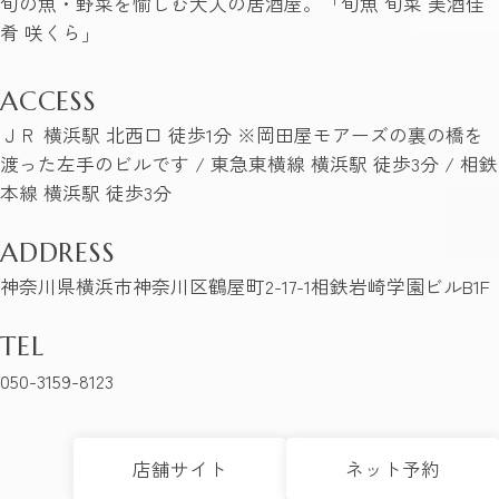
旬の魚・野菜を愉しむ大人の居酒屋。「旬魚 旬菜 美酒佳
肴 咲くら」
ACCESS
ＪＲ 横浜駅 北西口 徒歩1分 ※岡田屋モアーズの裏の橋を
渡った左手のビルです / 東急東横線 横浜駅 徒歩3分 / 相鉄
本線 横浜駅 徒歩3分
ADDRESS
神奈川県横浜市神奈川区鶴屋町2-17-1相鉄岩崎学園ビルB1F
TEL
050-3159-8123
店舗サイト
ネット予約