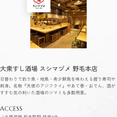
大衆すし酒場 スシマヅメ 野毛本店
日替わりで釣り魚・地魚・希少鮮魚を味わえる握り寿司や
刺身。名物『天使のアジフライ』やあて巻・おでん、酒が
すすむ気の利いた酒場のツマミも多数用意。
ACCESS
ＪＲ根岸線 桜木町駅 徒歩3分