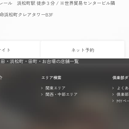
ノレール 浜松町駅 徒歩３分 / ※世界貿易センタービル隣
生命浜松町クレアタワーB3F
サイト
ネット予約
反田・浜松町・田町・お台場の店舗一覧
介
エリア検索
倶楽部ダ
関東エリア
よくあ
関西・中部エリア
倶楽部
MYペ