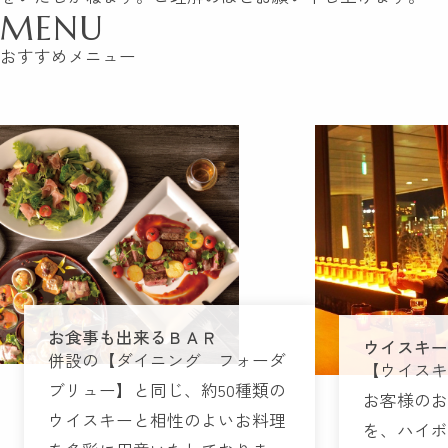
MENU
おすすめメニュー
お食事も出来るＢＡＲ
ウイスキ
併設の【ダイニング フォーダ
【ウイス
ブリュー】と同じ、約50種類の
お客様の
ウイスキーと相性のよいお料理
を、ハイ