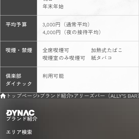
年末年始
平均予算
3,000円（通常平均）
4,000円（夜の接待平均）
喫煙・禁煙
全席喫煙可 加熱式たばこ
喫煙室のみ喫煙可 紙タバコ
倶楽部
利用可能
ダイナック
トップページ
ブランド紹介
アリーズバー（ALLY’S BA
ブランド紹介
エリア検索